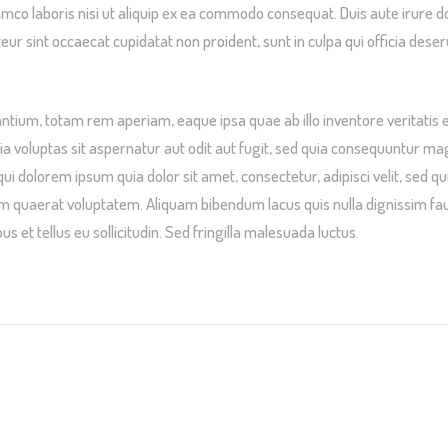
mco laboris nisi ut aliquip ex ea commodo consequat. Duis aute irure dol
teur sint occaecat cupidatat non proident, sunt in culpa qui officia dese
um, totam rem aperiam, eaque ipsa quae ab illo inventore veritatis et
 voluptas sit aspernatur aut odit aut fugit, sed quia consequuntur ma
qui dolorem ipsum quia dolor sit amet, consectetur, adipisci velit, se
am quaerat voluptatem. Aliquam bibendum lacus quis nulla dignissim fa
s et tellus eu sollicitudin. Sed fringilla malesuada luctus.