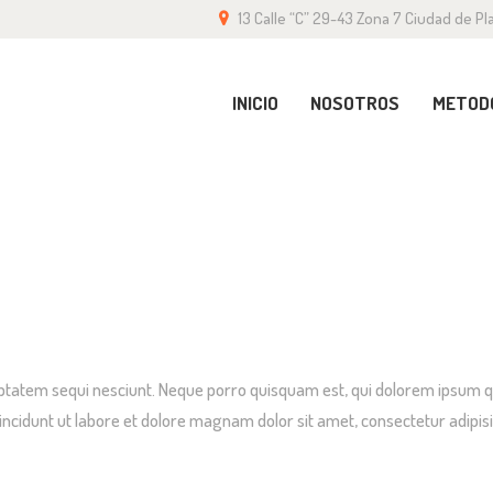
13 Calle “C” 29-43 Zona 7 Ciudad de Pla
ICIO
OSOTROS
INICIO
NOSOTROS
METOD
ETODOLOGÍA
ONTACTO
RANQUICIA
tatem sequi nesciunt. Neque porro quisquam est, qui dolorem ipsum quiao
idunt ut labore et dolore magnam dolor sit amet, consectetur adipisic