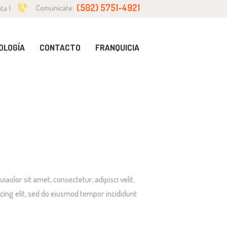
(502) 5751-4921
Comunícate:
ta 1
OLOGÍA
CONTACTO
FRANQUICIA
lor sit amet, consectetur, adipisci velit,
ing elit, sed do eiusmod tempor incididunt