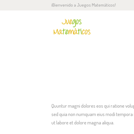
¡Bienvenido a Juegos Matemáticos!
IN
N
M
QUALIFIED TEACHERS
C
F
Quuntur magni dolores eos qui ratione volup
sed quia non numquam eius modi tempora inc
ut labore et dolore magna aliqua.