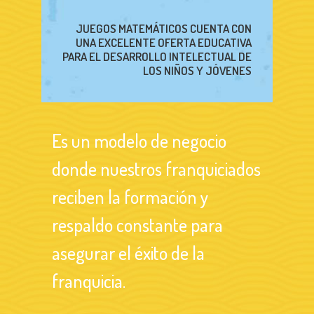
JUEGOS MATEMÁTICOS CUENTA CON
UNA EXCELENTE OFERTA EDUCATIVA
PARA EL DESARROLLO INTELECTUAL DE
LOS NIÑOS Y JÓVENES
Es un modelo de negocio
donde nuestros franquiciados
reciben la formación y
respaldo constante para
asegurar el éxito de la
franquicia.