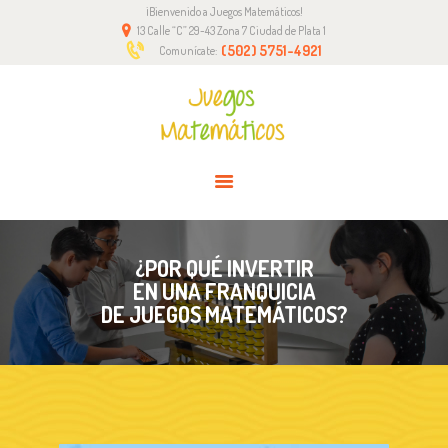
¡Bienvenido a Juegos Matemáticos!
INICIO
13 Calle “C” 29-43 Zona 7 Ciudad de Plata 1
NOSOTROS
(502) 5751-4921
Comunícate:
METODOLOGÍA
CONTACTO
FRANQUICIA