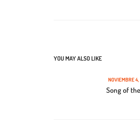
Lily Hunter
Insert Audio Ti
Repr
00:00
YOU MAY ALSO LIKE
de
audi
NOVIEMBRE 4,
Song of th