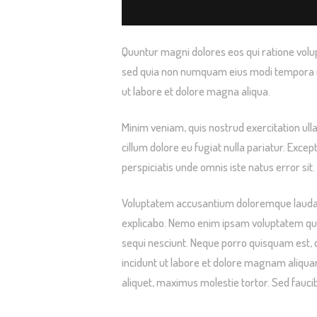
Quuntur magni dolores eos qui ratione volup
sed quia non numquam eius modi tempora inc
ut labore et dolore magna aliqua.
Minim veniam, quis nostrud exercitation ulla
cillum dolore eu fugiat nulla pariatur. Excep
perspiciatis unde omnis iste natus error sit.
Voluptatem accusantium doloremque laudanti
explicabo. Nemo enim ipsam voluptatem quia
sequi nesciunt. Neque porro quisquam est, 
incidunt ut labore et dolore magnam aliqu
aliquet, maximus molestie tortor. Sed faucibu