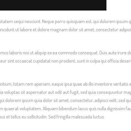
tatem sequi nesciunt. Neque porro quisquam est, qui dolorem ipsum quiao
idunt ut labore et dolore magnam dolor sit amet, consectetur adipisic
mco laboris nisi ut aliquip ex ea commodo consequat. Duis aute irure dol
teur sint occaecat cupidatat non proident, sunt in culpa qui officia dese
um, totam rem aperiam, eaque ipsa quae ab illo inventore veritatis et
 voluptas sit aspernatur aut odit aut fugit, sed quia consequuntur ma
qui dolorem ipsum quia dolor sit amet, consectetur, adipisci velit, se
am quaerat voluptatem. Aliquam bibendum lacus quis nulla dignissim fa
s et tellus eu sollicitudin. Sed fringilla malesuada luctus.