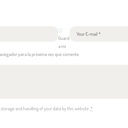
volumen.
Guard
a mi
navegador para la próxima vez que comente.
 storage and handling of your data by this website.
*