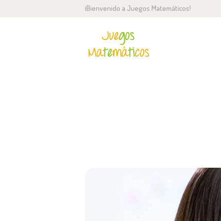
¡Bienvenido a Juegos Matemáticos!
IN
N
M
DEVELOPMENT STANDARDS OF EAR
C
F