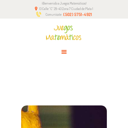
¡Bienvenido a Juegos Matemáticos!
INICIO
13 Calle “C” 29-43 Zona 7 Ciudad de Plata 1
NOSOTROS
(502) 5751-4921
Comunícate:
METODOLOGÍA
CONTACTO
FRANQUICIA
PHOTOGRAPHY PROJECT –
HAPPENING IN A NURSERY NEAR
YOU!